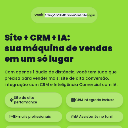
Solução
CRM
Planos
Contato
Login
Site + CRM + IA:
sua máquina de vendas
em um só lugar
Com apenas 1 áudio de distância, você tem tudo que
precisa para vender mais: site de alta conversão,
integração com CRM e Inteligência Comercial com IA.
Site de alta
CRM Integrado Incluso
performance
E-mails profissionais
IA Assistente no funil